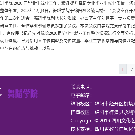
进学院 2026 届毕业生就业工作，精准提升舞蹈专业毕业生就业质量，切
整体部署。2025年12月4日，舞蹈学院于绵阳校区毓音楼6－1会议室召开2
作第二次推进会。舞蹈学院副院长刘海峰，办公室主任刘世平，专业负责
研室主任、全体毕业班辅导员参加了会议。本次会议由学院党支部副书记
上，卢俊民书记首先对我院2026届毕业生就业工作整体情况进行全面分析
就业进度、已对接用人单位类型及岗位数量、毕业生求职意向与岗位匹配
中存在的难点与挑战，以及...
1
1/
联系电话：
电子邮箱：
绵阳校区：绵阳市经开区机场东
梓潼校区：绵阳市梓潼县永利街
Copyright © 2019 四
技术支持：
四川省教育信息化