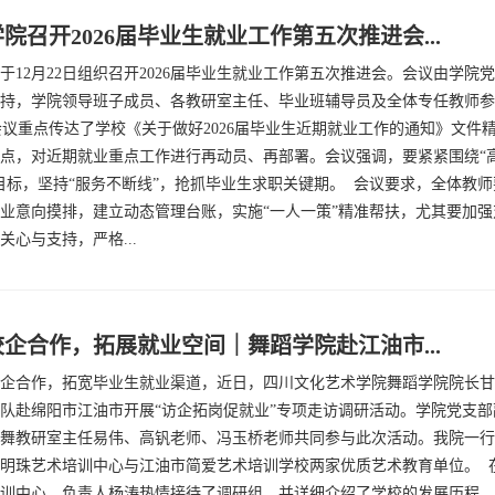
院召开2026届毕业生就业工作第五次推进会...
于12月22日组织召开2026届毕业生就业工作第五次推进会。会议由学院
持，学院领导班子成员、各教研室主任、毕业班辅导员及全体专任教师参
议重点传达了学校《关于做好2026届毕业生近期就业工作的通知》文件
点，对近期就业重点工作进行再动员、再部署。会议强调，要紧紧围绕“
目标，坚持“服务不断线”，抢抓毕业生求职关键期。 会议要求，全体教
业意向摸排，建立动态管理台账，实施“一人一策”精准帮扶，尤其要加强
关心与支持，严格...
企合作，拓展就业空间｜舞蹈学院赴江油市...
企合作，拓宽毕业生就业渠道，近日，四川文化艺术学院舞蹈学院院长甘
队赴绵阳市江油市开展“访企拓岗促就业”专项走访调研活动。学院党支部
舞教研室主任易伟、高钒老师、冯玉桥老师共同参与此次活动。我院一行
明珠艺术培训中心与江油市简爱艺术培训学校两家优质艺术教育单位。 
训中心，负责人杨涛热情接待了调研组，并详细介绍了学校的发展历程、