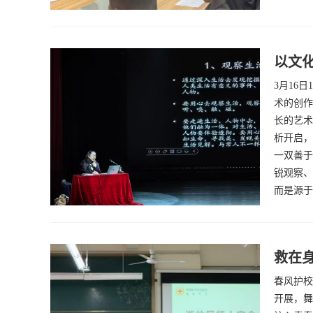
以文化
3月16
术的创作
长的艺术
析开启，
一双善于
锐观察、
而是源于
救在身
春风护校
开展，舞