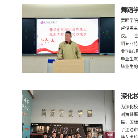
舞蹈学
舞蹈学院
卢俊民主
议。 会
蹈专业特
业”核心
毕业生就
毕业生的
深化校
为深化校
刘海峰率
民、国标
了江油市
珠艺术培