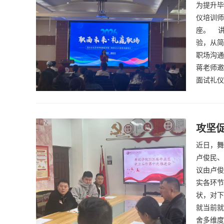
为提升毕
仪培训师
座。 
验，从简
职场沟通
蒋老师邀
面试礼仪
攻坚促
近日，舞
卢俊民、
议由卢俊
实各环节
状，对下
就当前就
舍多维度