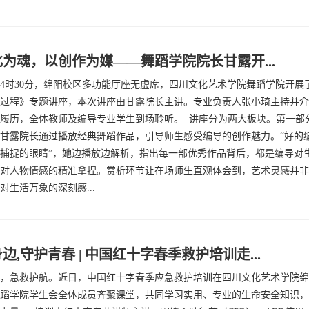
为魂，以创作为媒——舞蹈学院院长甘露开...
日14时30分，绵阳校区多功能厅座无虚席，四川文化艺术学院舞蹈学院开展
过程》专题讲座，本次讲座由甘露院长主讲。专业负责人张小琦主持并介
履历，全体教师及编导专业学生到场聆听。 讲座分为两大板块。第一部
甘露院长通过播放经典舞蹈作品，引导师生感受编导的创作魅力。“好的
捕捉的眼睛”，她边播放边解析，指出每一部优秀作品背后，都是编导对
对人物情感的精准拿捏。赏析环节让在场师生直观体会到，艺术灵感并非
对生活万象的深刻感...
边,守护青春 | 中国红十字春季救护培训走...
，急救护航。近日，中国红十字春季应急救护培训在四川文化艺术学院绵
蹈学院学生会全体成员齐聚课堂，共同学习实用、专业的生命安全知识，