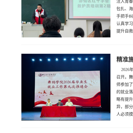
注入青春
包扎、海
手把手纠
认真学习
提升自救
精准施
2026
召开。舞
师参加了
的就业落
略有提升
异，部分
人必须摸