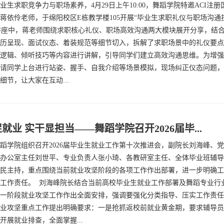
业生求职竞争力与职场素养，4月29日上午10:00，舞蹈学院特邀ACI注
蒋依伶老师，于绵阳校区E栋教学楼105开展“毕业生求职礼仪与职场沟通
讲座中，蒋老师围绕求职核心礼仪、职场高效沟通两大模块展开分享，结
历呈现、面试仪态、着装规范等细节切入，拆解了求职场景中的礼仪要点
逻辑、倾听技巧等内容进行讲解，引导同学们建立高效沟通思维。为增强
请同学上台进行站姿、握手、自我介绍等场景模拟，现场纠正仪态问题，
细节，让大家在互动...
就业 实干显担当——舞蹈学院召开2026届毕...
蹈学院组织召开2026届毕业生就业工作第十次推进会，副院长刘海峰、
办公室主任刘世平、专业负责人张小琦、各教研室主任、全体毕业班辅导
民主持，重点围绕当前就业攻坚阶段的各项工作作出部署，进一步明确工
工作责任。 刘海峰院长结合当前高校毕业生就业工作部署及舞蹈专业行
一阶段就业攻坚工作作出全面安排，强调要强化分类指导、压实工作责任
业攻坚重点工作提出明确要求：一是抢抓返校前就业黄金期，要求辅导员
开展就业排查，全面掌握...