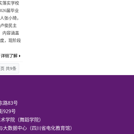
实落实学校
026届毕业
人张小琦，
卢俊民主
，内容涵盖
度，现阶段
1页 共9条
路83号
929号
川文化艺术学院（舞蹈学院）
与大数据中心（四川省电化教育馆）