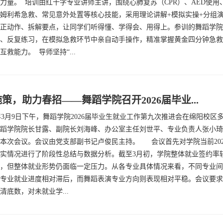
力量。 培训由红十字专业讲师主讲，围绕心肺复苏（CPR）、AED使用
姆利希急救、常见意外处置等核心技能，采用理论讲解+模拟实操+分组
正动作、拆解要点，让同学们听得懂、学得会、用得上。参训的舞蹈学院
、反复练习，在模拟急救环节中亲自动手操作，精准掌握黄金四分钟急救
互救能力。 导师坚持“...
策，助力春招——舞蹈学院召开2026届毕业...
年3月9日下午，舞蹈学院2026届毕业生就业工作第九次推进会在绵阳校区
蹈学院院长甘露、副院长刘海峰、办公室主任刘世平、专业负责人张小琦
本次会议。会议由党支部副书记卢俊民主持。 会议首先对学院当前202
实情况进行了阶段性总结与数据分析。截至3月初，学院整体就业签约率
，但整体就业形势仍面临一定压力。从各专业具体情况来看，不同专业间
专业就业进度相对滞后，而舞蹈表演专业方向则表现相对平稳。会议要求
清底数，对未就业学...