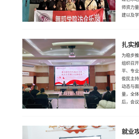
师资力量
建以及学
扎实推
为稳步推
组织召开
平、专业
俊民主持
动态与面
量，全体
后，会议
就业攻