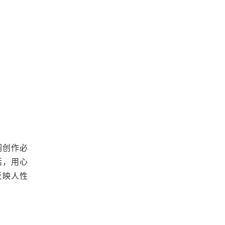
调创作必
活，用心
反映人性