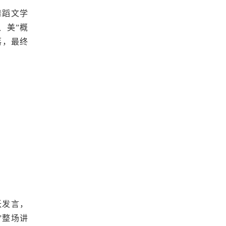
舞蹈文学
、美”概
落，最终
跃发言，
”整场讲