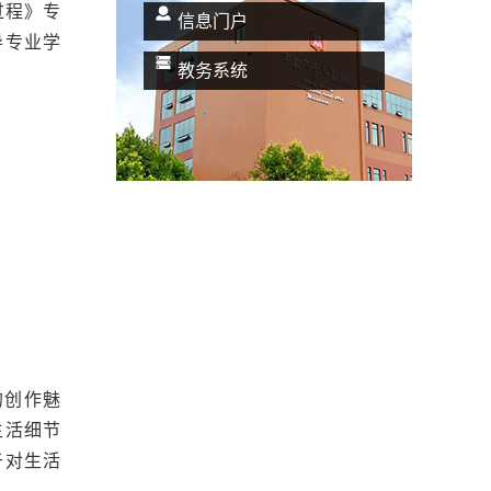
过程》专
信息门户
导专业学
教务系统
的创作魅
生活细节
于对生活