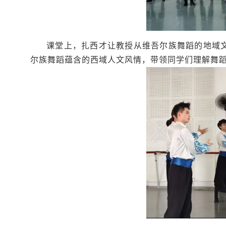
课堂上，扎西才让教授从维吾尔族舞蹈的地域
尔族舞蹈蕴含的西域人文风情，带领同学们理解舞