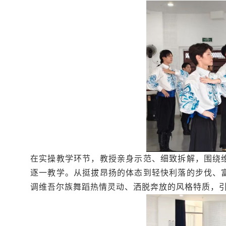
在实操教学环节，教授亲身示范、细致拆解，围绕
逐一教学。从挺拔昂扬的体态到轻快利落的步伐、
调维吾尔族舞蹈热情灵动、洒脱奔放的风格特质，