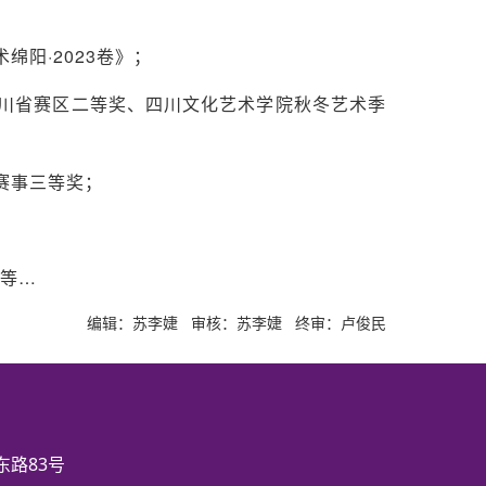
阳·2023卷》；
川省赛区二等奖、四川文化艺术学院秋冬艺术季
赛事三等奖；
”等…
编辑：苏李婕 审核：苏李婕 终审：卢俊民
路83号