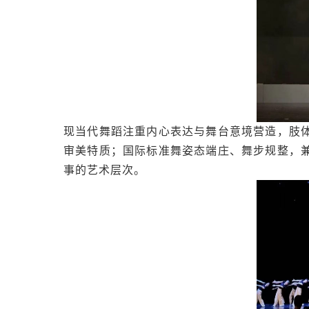
现当代舞蹈注重内心表达与舞台意境营造，肢
审美特质；国际标准舞姿态端庄、舞步规整，
事的艺术层次。