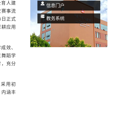
全育人建
信息门户
次赛事流
教务系统
3日正式
深耕应用
学成效、
足舞蹈学
时，充分
程采用初
、内涵丰