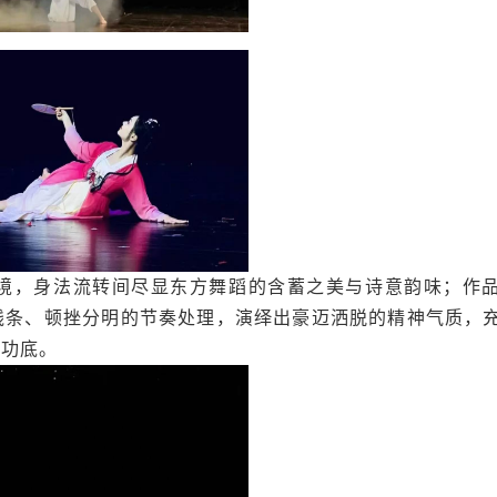
境，身法流转间尽显东方舞蹈的含蓄之美与诗意韵味；作
线条、顿挫分明的节奏处理，演绎出豪迈洒脱的精神气质，
业功底。