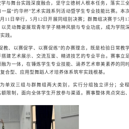
教学与舞台实践深度融合，坚守立德树人根本任务，落实三
一届“灼华杯”艺术实践系列活动暨学生专业技能比赛。本
月11日举行，5月12日开展同组别决赛；群舞组决赛于5月1
，以灵动舞姿展现青年学子精神风貌与专业功底，成为学院
动实践。
赛促教、以赛促学、以赛促练”的办赛理念，既是检验日常教
子搭建艺术展示、交流互鉴、精进技艺的专业平台。赛事立
领融为一体，在锤炼学生专业技能、涵养艺术审美素养的同
建复合型、应用型舞蹈人才培养体系筑牢实践根基。
为单双三组与群舞组两大类别，实行分组独立评分；全
名额限制，面向全体学生开放参与渠道。赛事整体亮点突出