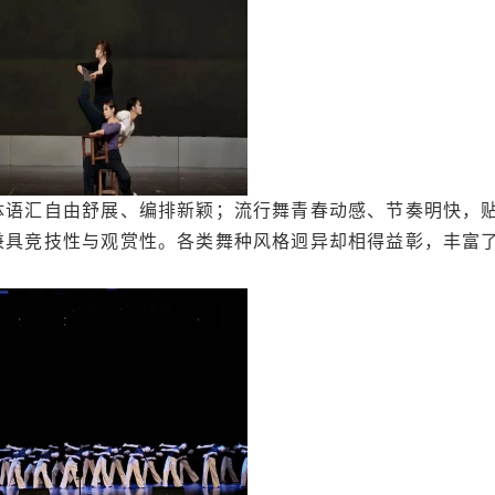
体语汇自由舒展、编排新颖；流行舞青春动感、节奏明快，
兼具竞技性与观赏性。各类舞种风格迥异却相得益彰，丰富