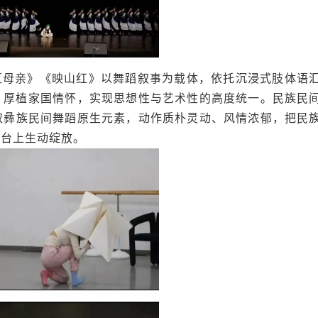
区母亲》
《映山红》
以舞蹈叙事为载体，依托沉浸式肢体语
、厚植家国情怀，实现思想性与艺术性的高度统一。民族民
取彝族民间舞蹈原生元素，动作质朴灵动、风情浓郁，把民
舞台上生动绽放。