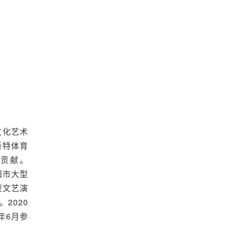
文化艺术
斯特体育
出贡献。
阳市大型
型文艺演
2020
年6月参