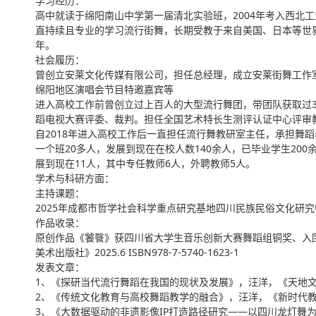
学习经历：
高中就读于绵阳南山中学第一届清北实验班，2004年考入西北工
直持续且专业的学习流行街舞，长期受教于来自美国、日本等世
年。
社会履历：
曾创立安莱文化传媒有限公司，担任总经理，成立安莱街舞工作室
绵阳地区演唱会节目特邀嘉宾等
进入高校工作前曾创立过上百人的大型流行舞团，带团队获取过3
蹈电视大赛评委、裁判。担任全国艺术特长生测评认证中心评审
自2018年进入高校工作后一直担任流行舞教研室主任，承担舞
一个班20多人，发展到现在在校人数140余人，已毕业学生20
展到现在11人，其中专任教师6人，外聘教师5人。
学术与科研方面：
主持课题：
2025年成都市哲学社会科学重点研究基地四川民族民俗文化研究
作品收录：
原创作品《饕餮》获四川省大学生音乐创新大赛舞蹈组铜奖、入围
美术出版社》2025.6 ISBN978-7-5740-1623-1
发表文章：
1、《探研当代流行舞蹈在我国的现状及发展》，汪洋，《天地文学》ISSN 
2、《传统文化教育与高校舞蹈教学的融合》，汪洋，《新时代教育》ISSN 
3、《大数据驱动的非遗影像IP打造路径研究——以四川龙灯舞为例》，汪洋